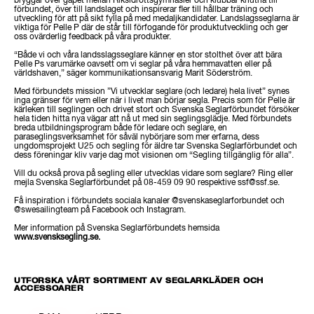
bryggar över gapet mellan Riksidrottsgymnasier och klubbar knutna till
förbundet, över till landslaget och inspirerar fler till hållbar träning och
utveckling för att på sikt fylla på med medaljkandidater. Landslagsseglarna är
viktiga för Pelle P där de står till förfogande för produktutveckling och ger
oss ovärderlig feedback på våra produkter.
“Både vi och våra landsslagsseglare känner en stor stolthet över att bära
Pelle Ps varumärke oavsett om vi seglar på våra hemmavatten eller på
världshaven,” säger kommunikationsansvarig Marit Söderström.
Med förbundets mission ”Vi utvecklar seglare (och ledare) hela livet” synes
inga gränser för vem eller när i livet man börjar segla. Precis som för Pelle är
kärleken till seglingen och drivet stort och Svenska Seglarförbundet försöker
hela tiden hitta nya vägar att nå ut med sin seglingsglädje. Med förbundets
breda utbildningsprogram både för ledare och seglare, en
paraseglingsverksamhet för såväl nybörjare som mer erfarna, dess
ungdomsprojekt U25 och segling för äldre tar Svenska Seglarförbundet och
dess föreningar kliv varje dag mot visionen om “Segling tillgänglig för alla”.
Vill du också prova på segling eller utvecklas vidare som seglare? Ring eller
mejla Svenska Seglarförbundet på 08-459 09 90 respektive ssf@ssf.se.
Få inspiration i förbundets sociala kanaler @svenskaseglarforbundet och
@swesailingteam på Facebook och Instagram.
Mer information på Svenska Seglarförbundets hemsida
www.svensksegling.se.
UTFORSKA VÅRT SORTIMENT AV SEGLARKLÄDER OCH
ACCESSOARER