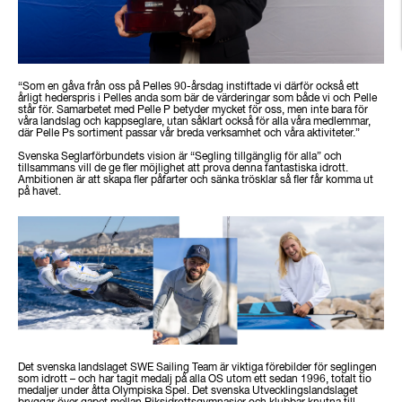
“Som en gåva från oss på Pelles 90-årsdag instiftade vi därför också ett
årligt hederspris i Pelles anda som bär de värderingar som både vi och Pelle
står för. Samarbetet med Pelle P betyder mycket för oss, men inte bara för
våra landslag och kappseglare, utan såklart också för alla våra medlemmar,
där Pelle Ps sortiment passar vår breda verksamhet och våra aktiviteter.”
Svenska Seglarförbundets vision är “Segling tillgänglig för alla” och
tillsammans vill de ge fler möjlighet att prova denna fantastiska idrott.
Ambitionen är att skapa fler påfarter och sänka trösklar så fler får komma ut
på havet.
Det svenska landslaget SWE Sailing Team är viktiga förebilder för seglingen
som idrott – och har tagit medalj på alla OS utom ett sedan 1996, totalt tio
medaljer under åtta Olympiska Spel. Det svenska Utvecklingslandslaget