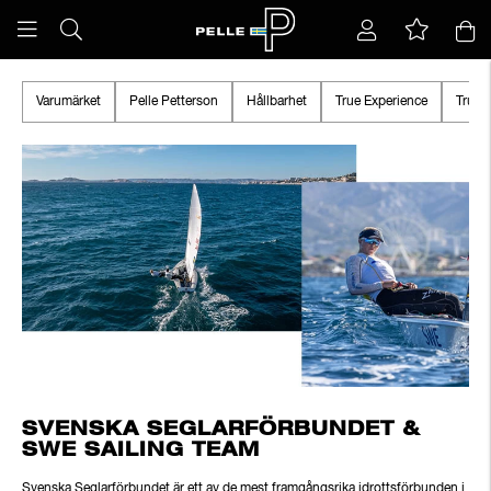
Varumärket
Pelle Petterson
Hållbarhet
True Experience
True 
SVENSKA SEGLARFÖRBUNDET &
SWE SAILING TEAM
Svenska Seglarförbundet är ett av de mest framgångsrika idrottsförbunden i