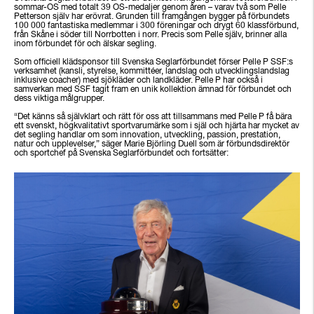
sommar-OS med totalt 39 OS-medaljer genom åren – varav två som Pelle
Petterson själv har erövrat. Grunden till framgången bygger på förbundets
100 000 fantastiska medlemmar i 300 föreningar och drygt 60 klassförbund,
från Skåne i söder till Norrbotten i norr. Precis som Pelle själv, brinner alla
inom förbundet för och älskar segling.
Som officiell klädsponsor till Svenska Seglarförbundet förser Pelle P SSF:s
verksamhet (kansli, styrelse, kommittéer, landslag och utvecklingslandslag
inklusive coacher) med sjökläder och landkläder. Pelle P har också i
samverkan med SSF tagit fram en unik kollektion ämnad för förbundet och
dess viktiga målgrupper.
“Det känns så självklart och rätt för oss att tillsammans med Pelle P få bära
ett svenskt, högkvalitativt sportvarumärke som i själ och hjärta har mycket av
det segling handlar om som innovation, utveckling, passion, prestation,
natur och upplevelser,” säger Marie Björling Duell som är förbundsdirektör
och sportchef på Svenska Seglarförbundet och fortsätter: