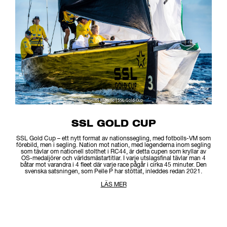
SSL GOLD CUP
SSL Gold Cup – ett nytt format av nationssegling, med fotbolls-VM som
förebild, men i segling. Nation mot nation, med legenderna inom segling
som tävlar om nationell stolthet i RC44, är detta cupen som kryllar av
OS-medaljörer och världsmästartitlar. I varje utslagsfinal tävlar man 4
båtar mot varandra i 4 fleet där varje race pågår i cirka 45 minuter. Den
svenska satsningen, som Pelle P har stöttat, inleddes redan 2021.
LÄS MER