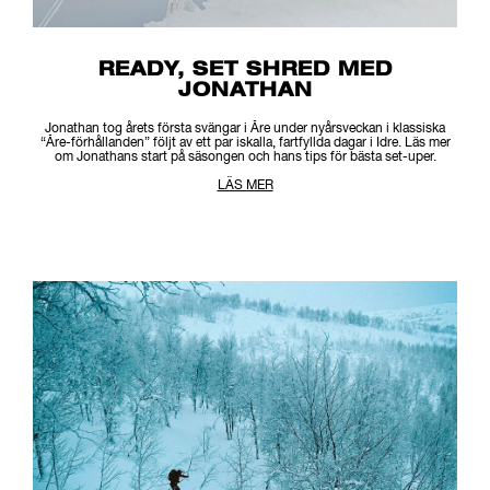
READY, SET SHRED MED
JONATHAN
Jonathan tog årets första svängar i Åre under nyårsveckan i klassiska
“Åre-förhållanden” följt av ett par iskalla, fartfyllda dagar i Idre. Läs mer
om Jonathans start på säsongen och hans tips för bästa set-uper.
LÄS MER