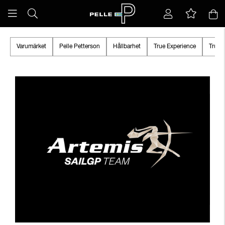
Varumärket
Pelle Petterson
Hållbarhet
True Experience
True 