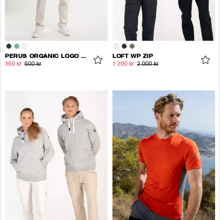
PERUS ORGANIC LOGO TEE
LOFT WP ZIP
360 kr
600 kr
1 200 kr
2 000 kr