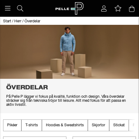
Start
/
Herr
/
Överdelar
ÖVERDELAR
På Pelle P lägger vi fokus på kvalité, funktion och design. Våra överdelar
sträcker sig från tekniska tröjor till leisure. Allt med fokus för att passa en
aktiv livsstil.
Pikéer
T-shirts
Hoodies & Sweatshirts
Skjortor
Stickat
Fle