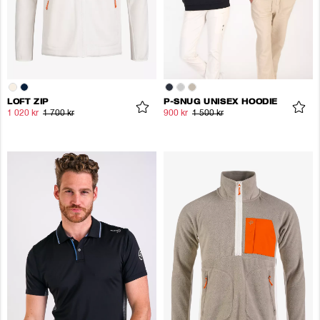
LOFT ZIP
P-SNUG UNISEX HOODIE
1 020 kr
1 700 kr
900 kr
1 500 kr