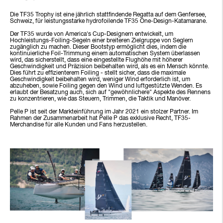
Die TF35 Trophy ist eine jährlich stattfindende Regatta auf dem Genfersee,
Schweiz, für leistungsstarke hydrofoilende TF35 One-Design-Katamarane.
Der TF35 wurde von America's Cup-Designern entwickelt, um
Hochleistungs-Foiling-Segeln einer breiteren Zielgruppe von Seglern
zugänglich zu machen. Dieser Bootstyp ermöglicht dies, indem die
kontinuierliche Foil-Trimmung einem automatischen System überlassen
wird, das sicherstellt, dass eine eingestellte Flughöhe mit höherer
Geschwindigkeit und Präzision beibehalten wird, als es ein Mensch könnte.
Dies führt zu effizienterem Foiling - stellt sicher, dass die maximale
Geschwindigkeit beibehalten wird, weniger Wind erforderlich ist, um
abzuheben, sowie Foiling gegen den Wind und luftgestützte Wenden. Es
erlaubt der Besatzung auch, sich auf "gewöhnlichere" Aspekte des Rennens
zu konzentrieren, wie das Steuern, Trimmen, die Taktik und Manöver.
Pelle P ist seit der Markteinführung im Jahr 2021 ein stolzer Partner. Im
Rahmen der Zusammenarbeit hat Pelle P das exklusive Recht, TF35-
Merchandise für alle Kunden und Fans herzustellen.