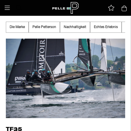
Die Marke
Pelle Petterson
Nachhaltigkeit
Echtes Erlebnis
Tru
TF35