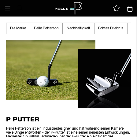
Die Marke
Pelle Petterson
Nachhaltigkeit
Echtes Erlebnis
Tru
P PUTTER
Pelle Petterson ist ein Industriedesigner und hat während seiner Karriere
viele Dinge entworfen - der P-Putter ist eine seiner neuesten Entwicklungen.
Hergestellt in Billdal, Schweden, hat der P-Putter ein einzigartiges,