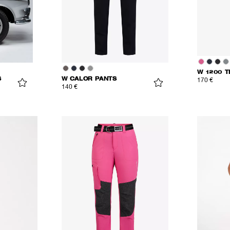
W 1200 
S
W CALOR PANTS
170 €
140 €