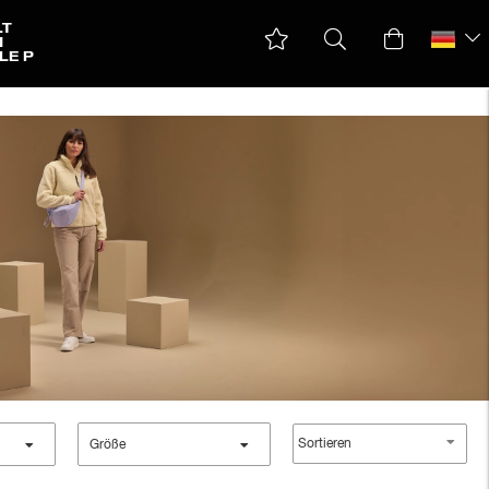
LT
N
LE P
Sortieren
Größe