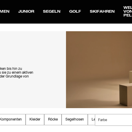
WE
MEN
JUNIOR
SEGELN
GOLF
SKIFAHREN
VO
PEL
ken bis hin zu
s sie zu einem aktiven
 der Grundlage von
 Komponenten
Kleider
Röcke
Segelhosen
Leggings
Skihosen
Farbe