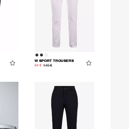
W SPORT TROUSERS
84 €
140 €