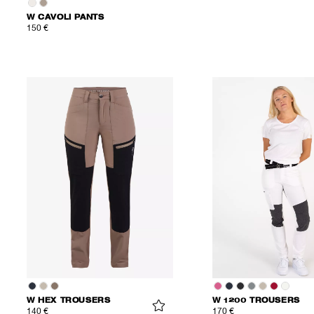
W CAVOLI PANTS
150 €
W HEX TROUSERS
W 1200 TROUSERS
140 €
170 €