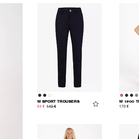
W SPORT TROUSERS
W 1200 
84 €
140 €
170 €