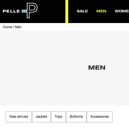
SALE
MEN
WOME
Home
/
Men
MEN
New arrivals
Jackets
Tops
Bottoms
Accessories