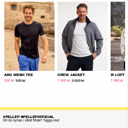
ARC MESH TEE
CREW JACKET
W LOFT 
300 kr
500 kr
1 560 kr
2 600 kr
1 080 kr
1
#PELLEP @PELLEPOFFICIAL
Vill du synas i vårat flöde? Tagga oss!