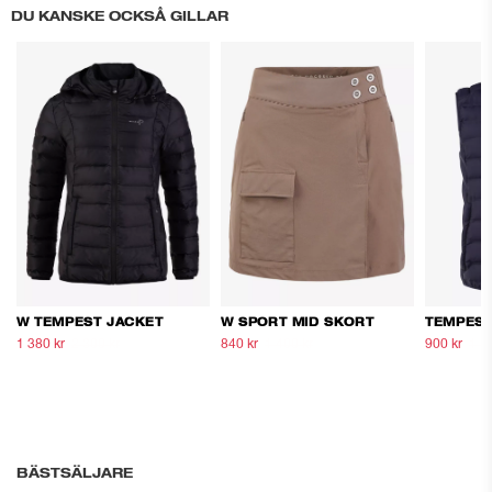
DU KANSKE OCKSÅ GILLAR
W TEMPEST JACKET
W SPORT MID SKORT
TEMPEST
1 380 kr
2 300 kr
840 kr
1 400 kr
900 kr
1 5
BÄSTSÄLJARE