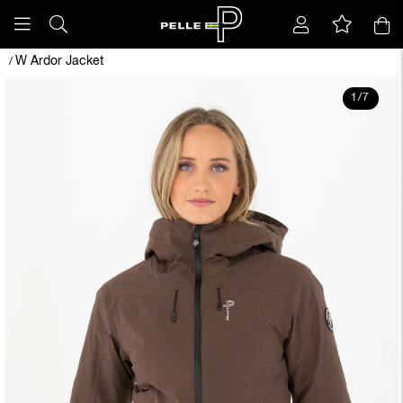
W Ardor Jacket
/
1
/
7