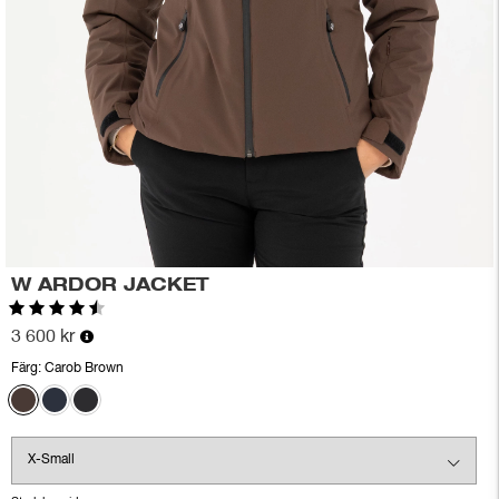
W ARDOR JACKET
Betyg:
4.8 utav 5 stjärnor
3 600 kr
Färg:
Carob Brown