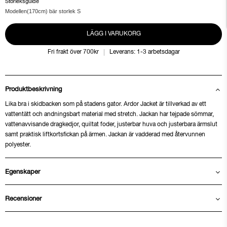
Storleksguide
Modellen(170cm) bär storlek S
LÄGG I VARUKORG
Fri frakt över 700kr
Leverans: 1-3 arbetsdagar
Produktbeskrivning
Lika bra i skidbacken som på stadens gator. Ardor Jacket är tillverkad av ett
vattentätt och andningsbart material med stretch. Jackan har tejpade sömmar,
vattenavvisande dragkedjor, quiltat foder, justerbar huva och justerbara ärmslut
samt praktisk liftkortsfickan på ärmen. Jackan är vadderad med återvunnen
polyester.
Egenskaper
Recensioner