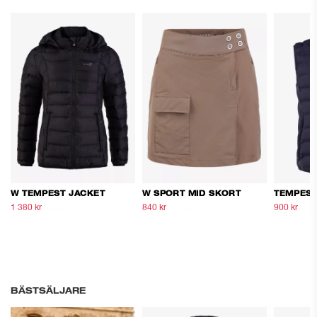
W TEMPEST JACKET
W SPORT MID SKORT
TEMPEST
1 380 kr
2 300 kr
840 kr
1 400 kr
900 kr
1 5
BÄSTSÄLJARE