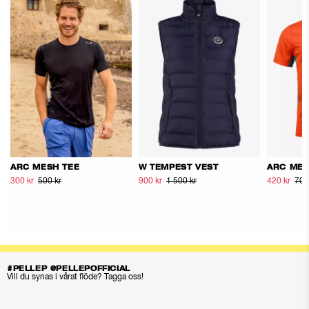
ARC MESH TEE
W TEMPEST VEST
ARC MES
300 kr
500 kr
900 kr
1 500 kr
420 kr
700
#PELLEP @PELLEPOFFICIAL
Vill du synas i vårat flöde? Tagga oss!