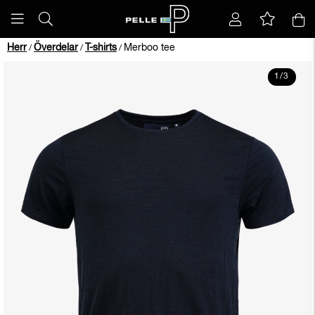
Herr
Överdelar
T-shirts
Merboo tee
/
/
/
1
/
3