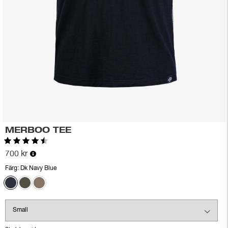
MERBOO TEE
Betyg:
4.6 utav 5 stjärnor
700 kr
Färg:
Dk Navy Blue