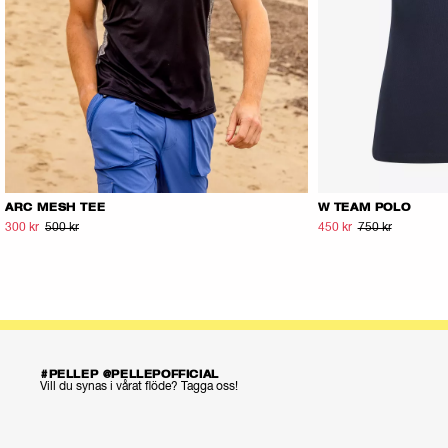
ARC MESH TEE
W TEAM POLO
300 kr
500 kr
450 kr
750 kr
#PELLEP @PELLEPOFFICIAL
Vill du synas i vårat flöde? Tagga oss!