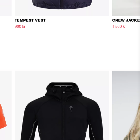
TEMPEST VEST
CREW JACKE
900 kr
1 500 kr
1 560 kr
2 600 k