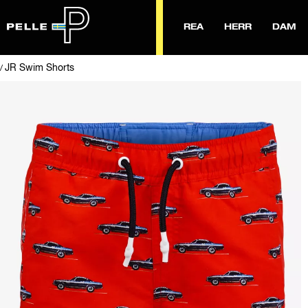
REA
HERR
DAM
JR Swim Shorts
/