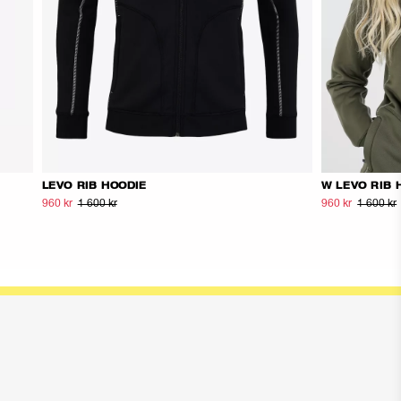
LEVO RIB HOODIE
W LEVO RIB 
960 kr
1 600 kr
960 kr
1 600 kr