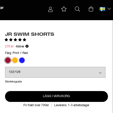
OF
JR SWIM SHORTS
Betyg:
5.0 utav 5 stjärnor
270 kr
450 kr
Färg:
Print 1 Red
Storleksguide
LÄGG I VARUKORG
Fri frakt över 700kr
Leverans: 1-3 arbetsdagar