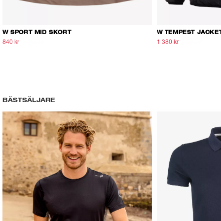
W SPORT MID SKORT
W TEMPEST JACKE
840 kr
1 400 kr
1 380 kr
2 300 kr
BÄSTSÄLJARE