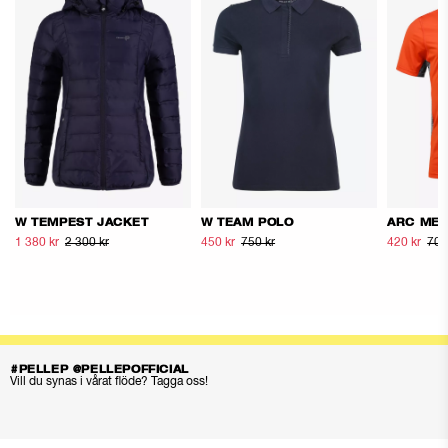
W TEMPEST JACKET
W TEAM POLO
ARC MES
1 380 kr
2 300 kr
450 kr
750 kr
420 kr
700
#PELLEP @PELLEPOFFICIAL
Vill du synas i vårat flöde? Tagga oss!