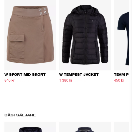
W SPORT MID SKORT
W TEMPEST JACKET
TEAM PO
840 kr
1 400 kr
1 380 kr
2 300 kr
450 kr
750
BÄSTSÄLJARE