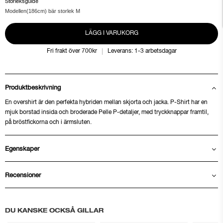
Storleksguide
Modellen(186cm) bär storlek M
LÄGG I VARUKORG
Fri frakt över 700kr
Leverans: 1-3 arbetsdagar
Produktbeskrivning
En overshirt är den perfekta hybriden mellan skjorta och jacka. P-Shirt har en
mjuk borstad insida och broderade Pelle P-detaljer, med tryckknappar framtil,
på bröstfickorna och i ärmsluten.
Egenskaper
Recensioner
DU KANSKE OCKSÅ GILLAR