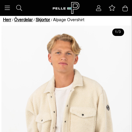
Herr
Överdelar
Skjortor
Alpage Overshirt
/
/
/
1
/
3