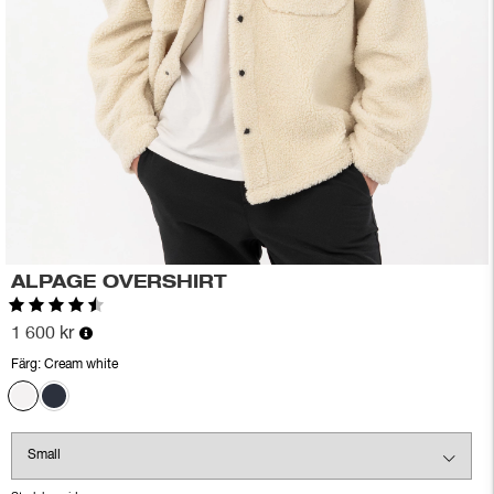
ALPAGE OVERSHIRT
Betyg:
4.8 utav 5 stjärnor
1 600 kr
Färg:
Cream white