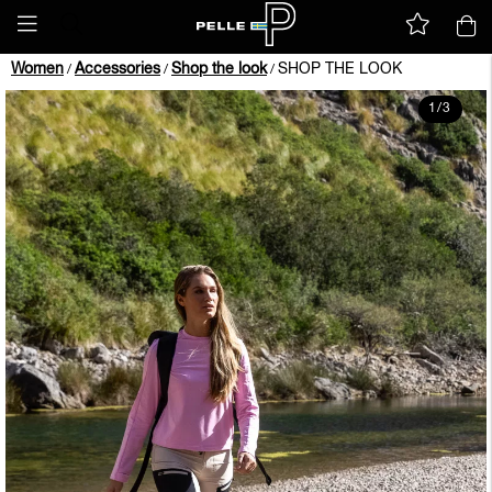
Women
Accessories
Shop the look
SHOP THE LOOK
/
/
/
1
/
3