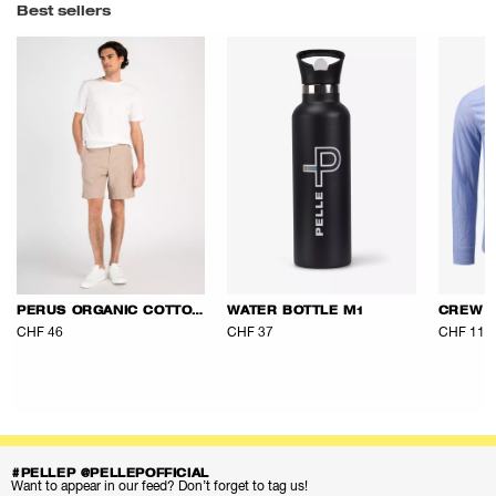
Best sellers
PERUS ORGANIC COTTON TEE
WATER BOTTLE M1
CREW S
CHF 46
CHF 37
CHF 111
#PELLEP @PELLEPOFFICIAL
Want to appear in our feed? Don’t forget to tag us!