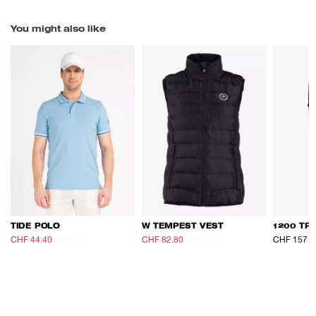
You might also like
TIDE POLO
W TEMPEST VEST
1200 TR
CHF 44.40
CHF 74
CHF 82.80
CHF 138
CHF 157