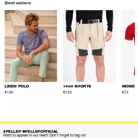
Best sellers
LINEN POLO
1200 SHORTS
MOMEN
€130
€150
€75
#PELLEP @PELLEPOFFICIAL
Want to appear in our feed? Don’t forget to tag us!