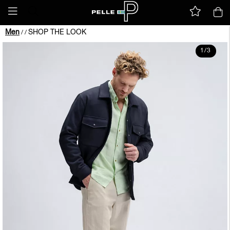
Men
SHOP THE LOOK
/
/
1
/
3